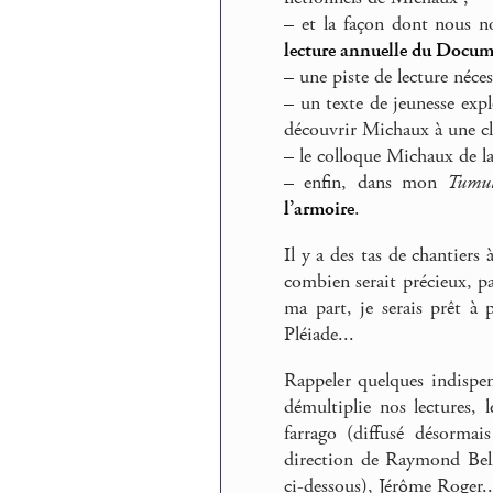
–
et la façon dont nous no
lecture annuelle du Docu
–
une piste de lecture néces
–
un texte de jeunesse expl
découvrir Michaux à une cl
–
le colloque Michaux de 
–
enfin, dans mon
Tumul
l’armoire
.
Il y a des tas de chantier
combien serait précieux, p
ma part, je serais prêt à
Pléiade...
Rappeler quelques indispen
démultiplie nos lectures,
farrago (diffusé désormai
direction de Raymond Bell
ci-dessous), Jérôme Roger..