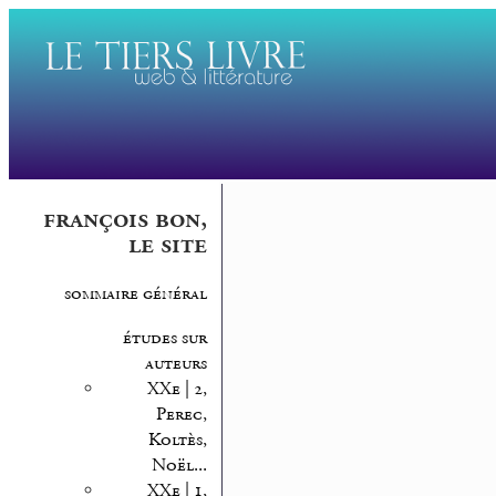
françois bon,
le site
sommaire général
études sur
auteurs
XXe | 2,
Perec,
Koltès,
Noël...
XXe | 1,