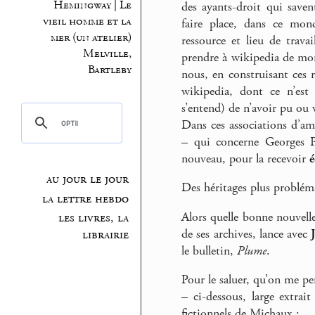
Hemingway | Le
des ayants-droit qui save
vieil homme et la
faire place, dans ce mon
mer (un atelier)
ressource et lieu de trava
Melville,
prendre à wikipedia de mono
Bartleby
nous, en construisant ces r
wikipedia, dont ce n’est 
s’entend) de n’avoir pu ou 
Dans ces associations d’ami
– qui concerne Georges Pe
nouveau, pour la recevoir
é
au jour le jour
Des héritages plus problé
la lettre hebdo
Alors quelle bonne nouvell
les livres, la
de ses archives, lance avec
librairie
le bulletin,
Plume
.
Pour le saluer, qu’on me per
–
ci-dessous, large extra
fictionnels de Michaux ;