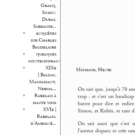
Gracq,
Simon,
Duras,
Sarraute...
enquêtes
sur Charles
Baudelaire
quelques
contemporains
XIXe
Michaux, Henri
| Balzac,
Maupassant,
Nerval...
On sait que, jusqu’à 70 ans
Rabelais à
trop : et c’est un handicap 
haute voix
battre pour dire et redire
XVIe |
Simon, et Koltès, et tant d
Rabelais,
d’Aubigné...
On sait aussi que c’est u
l’auteur disparu se crée u