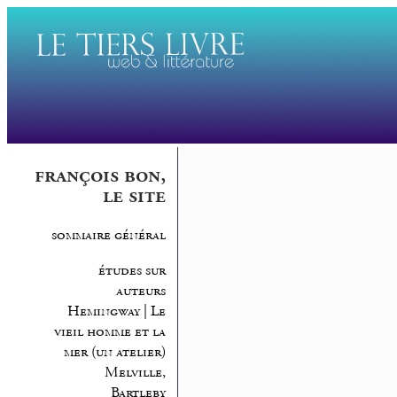
françois bon,
le site
sommaire général
études sur
auteurs
Hemingway | Le
vieil homme et la
mer (un atelier)
Melville,
Bartleby