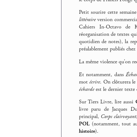
Petit sourire cette semain
littéraire
version commercial
Cahiers In-Octavo de Ka
réorganisation de textes qu
quotidien de notes), la re
préalablement publiés che
La même violence qu’on rec
Et notamment, dans
Écha
mot
écrire
. On clôturera le
écharde
est le dernier texte
Sur Tiers Livre, lire aussi
livre paru de Jacques D
principal,
Corps clairvoyant
POL
(notamment, tout auss
histoire
).