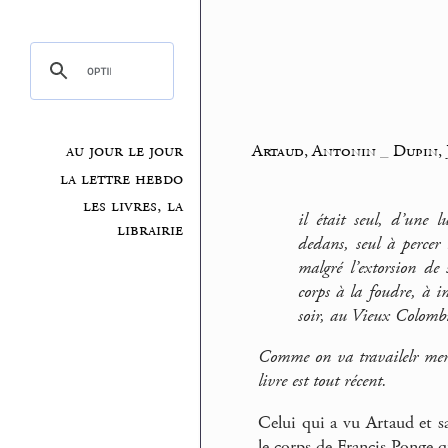
au jour le jour
Artaud, Antonin
_
Dupin,
la lettre hebdo
les livres, la
il était seul, d’une l
librairie
dedans, seul à percer 
malgré l’extorsion de 
corps à la foudre, à in
soir, au Vieux Colombi
Comme on va travailelr mercr
livre est tout récent.
Celui qui a vu Artaud et sa
le corps de Francis Ponge q