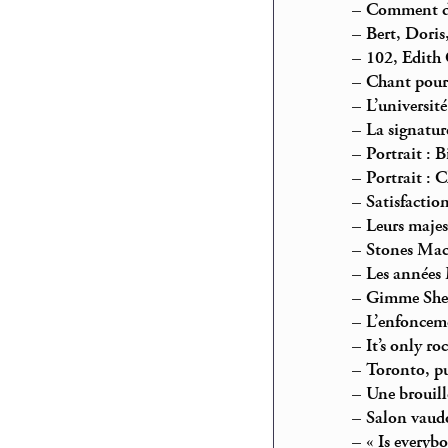
–
Comment de
–
Bert, Doris
–
102, Edith
–
Chant pour
–
L’université
–
La signatur
–
Portrait : 
–
Portrait : 
–
Satisfactio
–
Leurs majes
–
Stones Mac
–
Les années
–
Gimme Shelt
–
L’enfonceme
–
It’s only ro
–
Toronto, p
–
Une brouill
–
Salon vaudo
–
« Is everyb