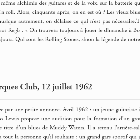
a même alchimie des guitares et de la voix, sur la batterie q
’n roll. Alors, cinquante après, on en est où ? Les vieux bl
ique autrement, on délaisse ce qui n’est pas nécessaire.To
nor Regis : « On trouvera toujours à jouer le dimanche à Bo
ujours. Qui sont les Rolling Stones, sinon la légende de notre
uee Club, 12 juillet 1962
e par une petite annonce. Avril 1962 : un jeune guitariste 
 Lewis propose une audition pour la formation d’un group
e titre d’un blues de Muddy Waters. Il a retenu l’arrière-s
u tout la personne qu’il souhaite : un grand gars sportif q