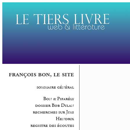
françois bon, le site
sommaire général
Bon & Pifarély
dossier Bob Dylan
recherches sur Jimi
Hendrix
registre des écoutes