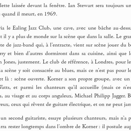
yclette laissée devant la fenêtre. Ian Stewart sera toujour
us quand il meurt, en 1969.
 via le Ealing Jazz Club, une cave, avec une bâche au-dessu
t il y a plus de monde sur la scène que dans la salle. Le gra
te de jazz-band qui, à l’entracte, vient sur scène jouer du 
ry et bien d’autres dormiront dans sa cuisine, ainsi que 
 Jones, justement. Le club de référence, à Londres, pour le
la scène y soit consacrée au blues, mais ce n’est pas pour 
 et là : scène ouverte. Korner a son propre groupe, avec un
tts, et parmi les chanteurs qu’il accueille (mais ce n’e
, au visage et au corps anguleux, Michael Philipp Jagger. B
eux, ceux qui rêvent de guitare électrique, et on ne peut ja
un second guitariste, essaye plusieurs chanteurs, mais n’a pa
ra rester longtemps dans l’ombre de Korner : il postule aup