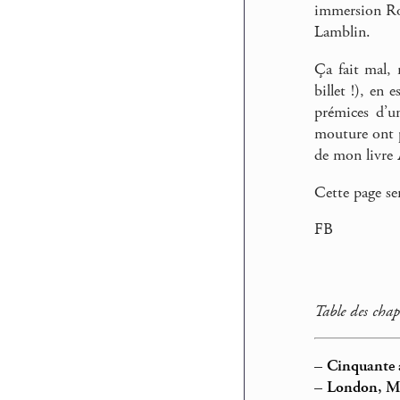
immersion Rol
Lamblin.
Ça fait mal,
billet !), en
prémices d’u
mouture ont p
de mon livre
Cette page se
FB
Table des chap
–
Cinquante a
–
London, Ma