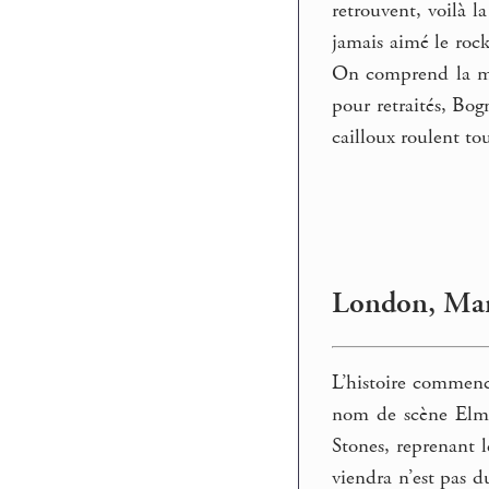
retrouvent, voilà l
jamais aimé le rock
On comprend la mus
pour retraités, Bog
cailloux roulent to
London, Marq
L’histoire commenc
nom de scène Elmo
Stones, reprenant l
viendra n’est pas d