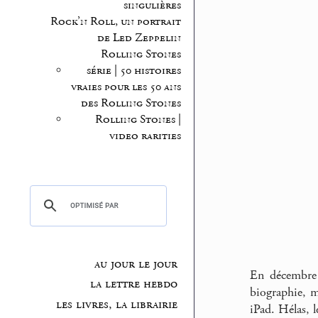
singulières
Rock’n Roll, un portrait
de Led Zeppelin
Rolling Stones
série | 50 histoires
vraies pour les 50 ans
des Rolling Stones
Rolling Stones |
video rarities
au jour le jour
En décembre 
la lettre hebdo
biographie, m
les livres, la librairie
iPad. Hélas, 