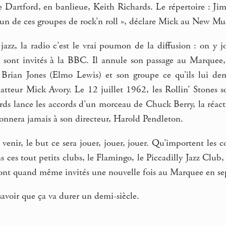
de Dartford, en banlieue, Keith Richards. Le répertoire : J
un de ces groupes de rock’n roll », déclare Mick au New Mus
jazz, la radio c’est le vrai poumon de la diffusion : on y 
 sont invités à la BBC. Il annule son passage au Marquee, 
à Brian Jones (Elmo Lewis) et son groupe ce qu’ils lui d
batteur Mick Avory. Le 12 juillet 1962, les Rollin’ Stones 
ds lance les accords d’un morceau de Chuck Berry, la réact
onnera jamais à son directeur, Harold Pendleton.
 venir, le but ce sera jouer, jouer, jouer. Qu’importent les
ns ces tout petits clubs, le Flamingo, le Piccadilly Jazz Clu
seront quand même invités une nouvelle fois au Marquee en s
avoir que ça va durer un demi-siècle.