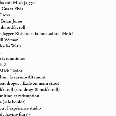
venir Mick Jagger
, Gus et Elvis
 Grove
 Brian Jones
 du rock’n roll
e Jagger-Richard et la non-sainte Trinité
Bill Wyman
Charlie Watts
n
tés sataniques
h 2
 Mick Taylor
er : la cassure Altamont
nt drogue : Exile on main street
ck’n roll (sex, drugs & rock’n roll)
unition et rédemption
e (sale boulot)
u : l’expérience studio
ody having fun ? »