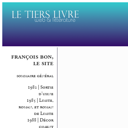
françois bon,
le site
sommaire général
1982 | Sortie
d’usine
1985 | Limite,
roman, et roman
de Limite
1988 | Décor
ciment