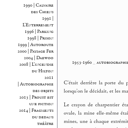
1990 | Calvaire
des Chiens
1991 |
L’Enterrement
1996 | Parking
1998 | Prison
1999 | Autoroute
2000 | Paysage Fer
2004 | Daewoo
1953-1960
_
autobiographie
2008 | L’incendie
du Hilton
2011
C’était derrière la porte du
| Autobiographie
des objets
lorsqu’on le décidait, et les m
2013 | Proust est
une fiction
Le crayon de charpentier étai
2014 | Fragments
ovale, la mine elle-même éta
du dedans
mines, une à chaque extrémit
théâtre