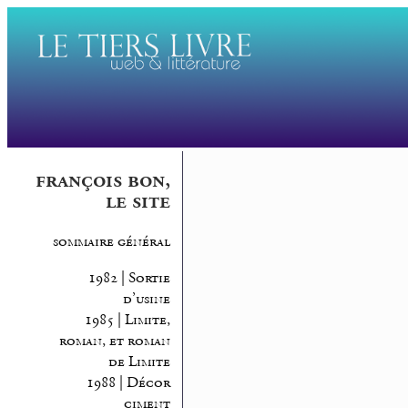
françois bon,
le site
sommaire général
1982 | Sortie
d’usine
1985 | Limite,
roman, et roman
de Limite
1988 | Décor
ciment