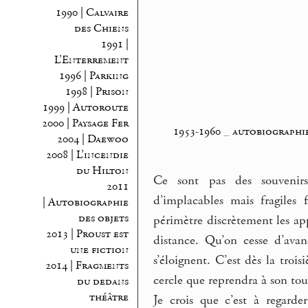
1990 | Calvaire
des Chiens
1991 |
L’Enterrement
1996 | Parking
1998 | Prison
1999 | Autoroute
2000 | Paysage Fer
1953-1960
_
autobiographie
2004 | Daewoo
2008 | L’incendie
du Hilton
Ce sont pas des souvenirs 
2011
d’implacables mais fragiles 
| Autobiographie
des objets
périmètre discrètement les app
2013 | Proust est
distance. Qu’on cesse d’avanc
une fiction
s’éloignent. C’est dès la troi
2014 | Fragments
cercle que reprendra à son to
du dedans
théâtre
Je crois que c’est à regard