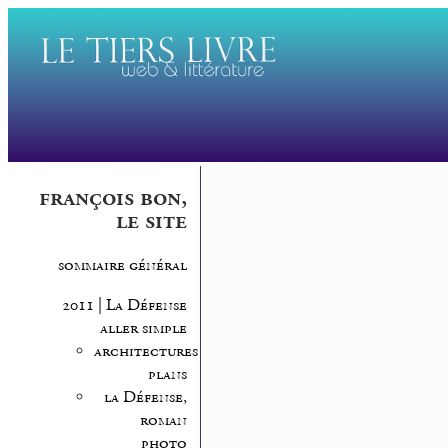
françois bon,
le site
sommaire général
2011 | La Défense
aller simple
architectures,
plans
la Défense,
roman
photo