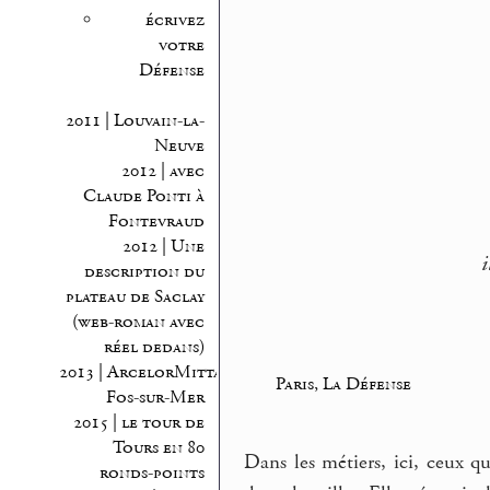
écrivez
votre
Défense
2011 | Louvain-la-
Neuve
2012 | avec
Claude Ponti à
Fontevraud
2012 | Une
i
description du
plateau de Saclay
(web-roman avec
réel dedans)
2013 | ArcelorMittal
Paris, La Défense
Fos-sur-Mer
2015 | le tour de
Tours en 80
Dans les métiers, ici, ceux q
ronds-points