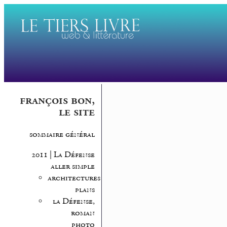
françois bon,
le site
sommaire général
2011 | La Défense
aller simple
architectures,
plans
la Défense,
roman
photo