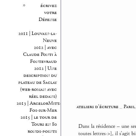
écrivez
votre
Défense
2011 | Louvain-la-
Neuve
2012 | avec
Claude Ponti à
Fontevraud
2012 | Une
description du
plateau de Saclay
(web-roman avec
réel dedans)
2013 | ArcelorMittal
ateliers d’écriture
_
Paris
Fos-sur-Mer
2015 | le tour de
Tours en 80
Dans la résidence – une se
ronds-points
toutes lettres->], il s’agit 