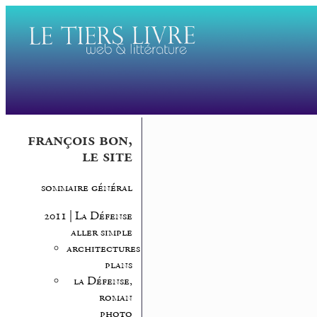
françois bon,
le site
sommaire général
2011 | La Défense
aller simple
architectures,
plans
la Défense,
roman
photo