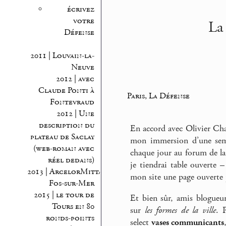
écrivez
votre
La
Défense
2011 | Louvain-la-
Neuve
2012 | avec
Claude Ponti à
Paris, La Défense
Fontevraud
2012 | Une
description du
En accord avec Olivier Ch
plateau de Saclay
mon immersion d’une sem
(web-roman avec
chaque jour au forum de la
réel dedans)
je tiendrai table ouverte –
2013 | ArcelorMittal
mon site une page ouverte 
Fos-sur-Mer
2015 | le tour de
Et bien sûr, amis blogueu
Tours en 80
sur
les formes de la ville
. 
ronds-points
select
vases communicants