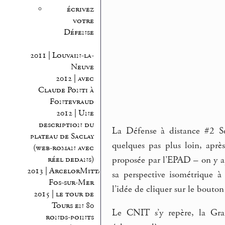
écrivez
votre
Défense
2011 | Louvain-la-
Neuve
2012 | avec
Claude Ponti à
Fontevraud
2012 | Une
description du
La Défense à distance #2 Se
plateau de Saclay
quelques pas plus loin, aprè
(web-roman avec
proposée par l’EPAD – on y a
réel dedans)
2013 | ArcelorMittal
sa perspective isométrique 
Fos-sur-Mer
l’idée de cliquer sur le bout
2015 | le tour de
Tours en 80
Le CNIT s’y repère, la Gran
ronds-points