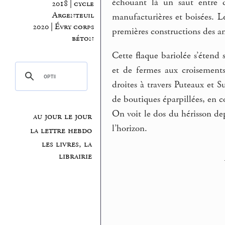
échouant là un saut entre d
2018 | cycle
Argenteuil
manufacturières et boisées. Le
2020 | Évry corps
premières constructions des an
béton
Cette flaque bariolée s’étend 
et de fermes aux croisements
droites à travers Puteaux et S
de boutiques éparpillées, en 
On voit le dos du hérisson dep
au jour le jour
l’horizon.
la lettre hebdo
les livres, la
librairie