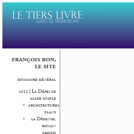
françois bon,
le site
sommaire général
2011 | La Défense
aller simple
architectures,
plans
la Défense,
roman
photo