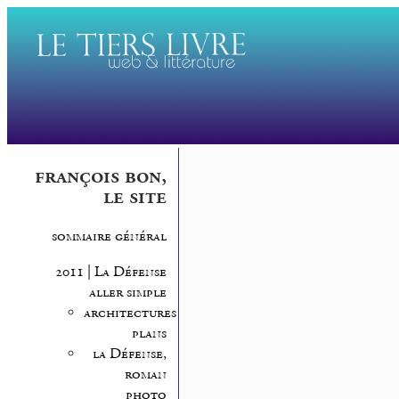
françois bon,
le site
sommaire général
2011 | La Défense
aller simple
architectures,
plans
la Défense,
roman
photo