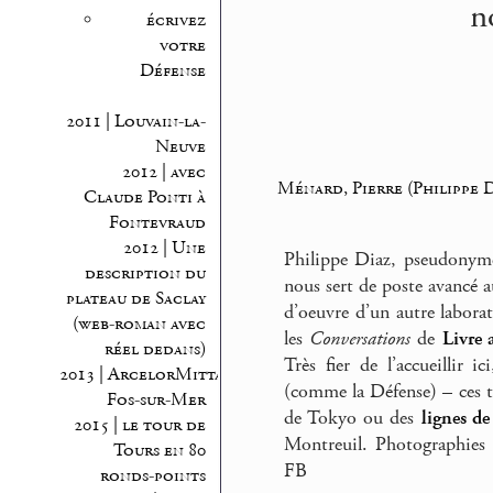
n
écrivez
votre
Défense
2011 | Louvain-la-
Neuve
2012 | avec
Ménard, Pierre (Philippe DI
Claude Ponti à
Fontevraud
2012 | Une
Philippe Diaz, pseudonyme
description du
nous sert de poste avancé a
plateau de Saclay
d’oeuvre d’un autre labora
(web-roman avec
les
Conversations
de
Livre 
réel dedans)
Très fier de l’accueillir i
2013 | ArcelorMittal
(comme la Défense) – ces t
Fos-sur-Mer
de Tokyo ou des
lignes de
2015 | le tour de
Montreuil. Photographies P
Tours en 80
FB
ronds-points