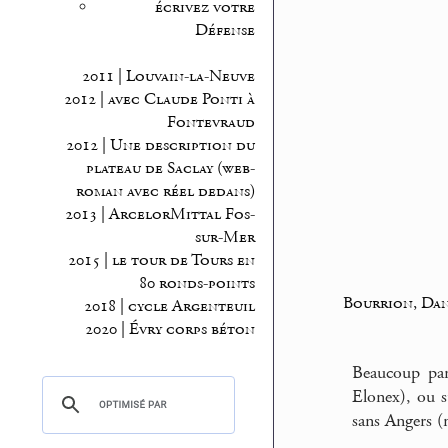
écrivez votre
Défense
2011 | Louvain-la-Neuve
2012 | avec Claude Ponti à
Fontevraud
2012 | Une description du
plateau de Saclay (web-
roman avec réel dedans)
2013 | ArcelorMittal Fos-
sur-Mer
2015 | le tour de Tours en
80 ronds-points
Bourrion, Dan
2018 | cycle Argenteuil
2020 | Évry corps béton
Beaucoup par
Elonex), ou 
sans Angers (