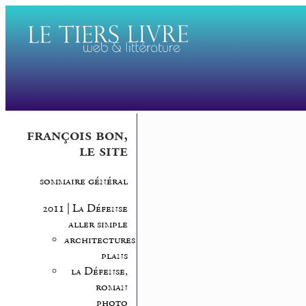
françois bon,
le site
sommaire général
2011 | La Défense
aller simple
architectures,
plans
la Défense,
roman
photo