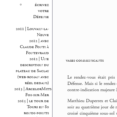
écrivez
votre
Défense
2011 | Louvain-la-
Neuve
2012 | avec
Claude Ponti à
Fontevraud
2012 | Une
vases communicants
description du
plateau de Saclay
(web-roman avec
Le rendez-vous était pris
réel dedans)
Défense. Mais si le rendez-
2013 | ArcelorMittal
contre-indication majeure à
Fos-sur-Mer
Matthieu Duperrex et Claire
2015 | le tour de
Tours en 80
soir au quatrième jour de 
ronds-points
croisé cinquième sous-sol 