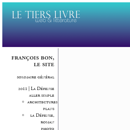
françois bon,
le site
sommaire général
2011 | La Défense
aller simple
architectures,
plans
la Défense,
roman
photo