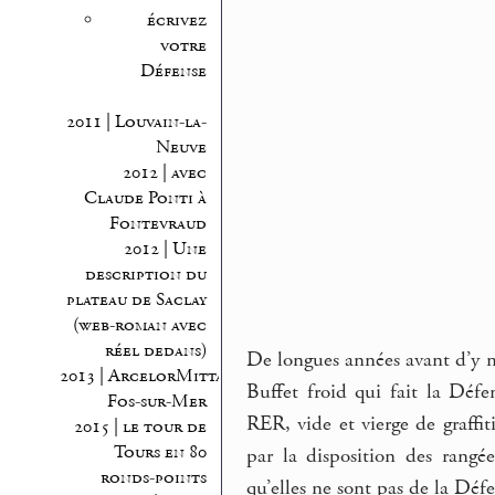
écrivez
votre
Défense
2011 | Louvain-la-
Neuve
2012 | avec
Claude Ponti à
Fontevraud
2012 | Une
description du
plateau de Saclay
(web-roman avec
réel dedans)
De longues années avant d’y me
2013 | ArcelorMittal
Buffet froid qui fait la Déf
Fos-sur-Mer
RER, vide et vierge de graffit
2015 | le tour de
Tours en 80
par la disposition des rangée
ronds-points
qu’elles ne sont pas de la Déf