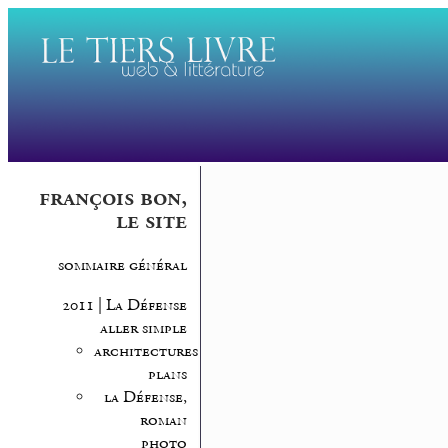
françois bon,
le site
sommaire général
2011 | La Défense
aller simple
architectures,
plans
la Défense,
roman
photo