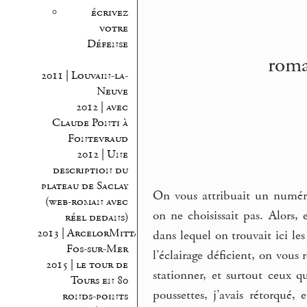
écrivez
votre
Défense
roma
2011 | Louvain-la-
Neuve
2012 | avec
Claude Ponti à
Fontevraud
2012 | Une
description du
plateau de Saclay
On vous attribuait un numéro
(web-roman avec
on ne choisissait pas. Alors,
réel dedans)
2013 | ArcelorMittal
dans lequel on trouvait ici les
Fos-sur-Mer
l’éclairage déficient, on vous r
2015 | le tour de
stationner, et surtout ceux q
Tours en 80
poussettes, j’avais rétorqué,
ronds-points