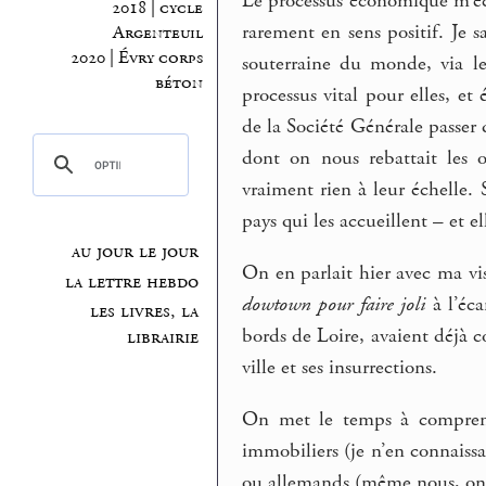
Le processus économique m’éch
2018 | cycle
rarement en sens positif. Je 
Argenteuil
2020 | Évry corps
souterraine du monde, via le
béton
processus vital pour elles, e
de la Société Générale passer 
dont on nous rebattait les or
vraiment rien à leur échelle. 
pays qui les accueillent – et el
au jour le jour
On en parlait hier avec ma vi
la lettre hebdo
dowtown pour faire joli
à l’éca
les livres, la
bords de Loire, avaient déjà c
librairie
ville et ses insurrections.
On met le temps à comprendr
immobiliers (je n’en connaissa
ou allemands (même nous, on n