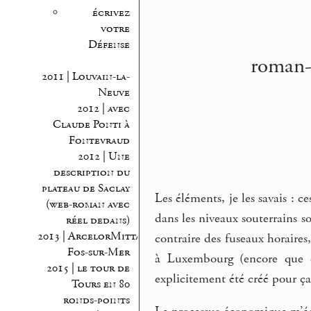
écrivez
votre
Défense
roman-p
2011 | Louvain-la-
Neuve
2012 | avec
Claude Ponti à
Fontevraud
2012 | Une
description du
plateau de Saclay
Les éléments, je les savais : c
(web-roman avec
dans les niveaux souterrains 
réel dedans)
2013 | ArcelorMittal
contraire des fuseaux horaire
Fos-sur-Mer
à Luxembourg (encore que c
2015 | le tour de
explicitement été créé pour ça
Tours en 80
ronds-points