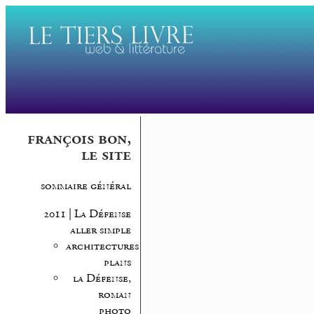
françois bon,
le site
sommaire général
2011 | La Défense
aller simple
architectures,
plans
la Défense,
roman
photo