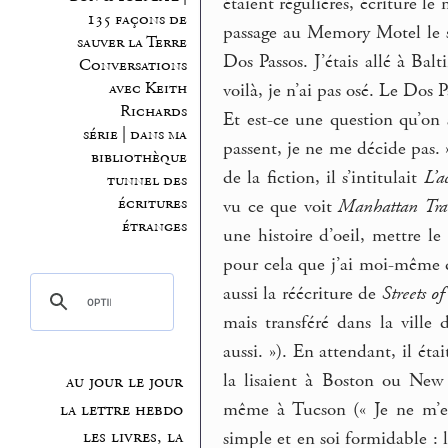
étaient régulières, écriture le
135 façons de
passage au Memory Motel le s
sauver la Terre
Dos Passos. J’étais allé à Balt
Conversations
avec Keith
voilà, je n’ai pas osé. Le Dos
Richards
Et est-ce une question qu’on 
série | dans ma
passent, je ne me décide pas. 
bibliothèque
de la fiction, il s’intitulait
L’a
tunnel des
écritures
vu ce que voit
Manhattan Tra
étranges
une histoire d’oeil, mettre le
pour cela que j’ai moi-même di
aussi la réécriture de
Streets of
mais transféré dans la ville 
aussi. »). En attendant, il é
la lisaient à Boston ou New 
au jour le jour
même à Tucson (« Je ne m’en
la lettre hebdo
les livres, la
simple et en soi formidable : 