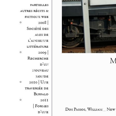
partielles
autres récits &
fictions web
2008 |
Société des
amis de
l’ancienne
littérature
2009 |
M
Recherche
d’un
nouveau
monde
2010 | Une
traversée de
Buffalo
2011
| Formes
Dos Passos, William
_
New 
d’une