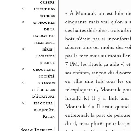
guerre
unending
« À Montauk on est loin de 
stories
cinquante mais vrai qu’on a s
approches
de la
ces haltes dérisoires, trois arb
narration
bois n’était pas si inconfort
immersive
séparer plus ou moins des voi
série |
pas la mer mais au moins l’en
« science
remix »
7 PM, les rituels ça aide ») e
grognes &
ses enfants, rançon du divorce
société
en ville une fois tous les qu
maisons
m’expliquait-il, Montauk pour 
intérieures
d’écriture
installé ici il y a huit ans
en cours |
Montauk ? » Il avait quand
projet St.
entretenait la part de pelouse
Kilda
dit-il, mais plutôt pour les jo
Bon & Toeplitz |