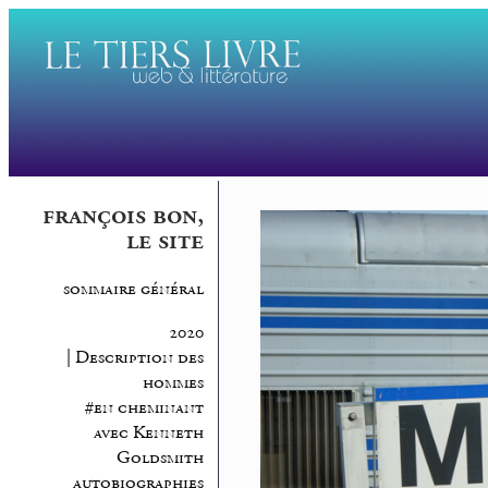
françois bon,
le site
sommaire général
2020
| Description des
hommes
#en cheminant
avec Kenneth
Goldsmith
autobiographies