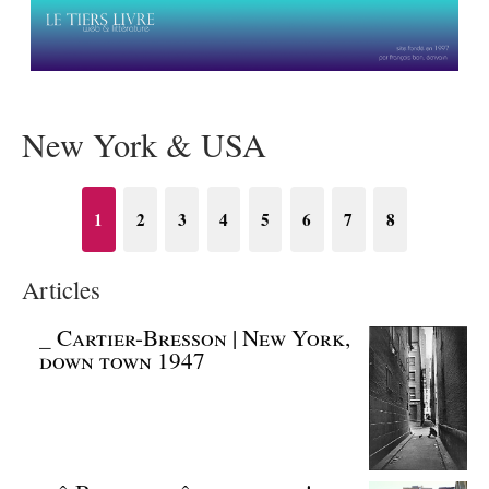
New York & USA
1
2
3
4
5
6
7
8
Articles
_
Cartier-Bresson | New York,
down town 1947