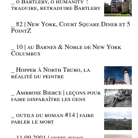
_
ô Bartleby, ô humanity !
traduire, retraduire Bartleby
_
82 | New York, Court Square Diner et 5
PointZ
_
10 | au Barnes & Noble de New York
Columbus
_
Hopper à North Truro, la
réalité du peintre
_
Ambrose Bierce | leçons pour
faire disparaître les gens
_
outils du roman #14 | faire
parler le mort
_
11.09.2001 | cette jeune