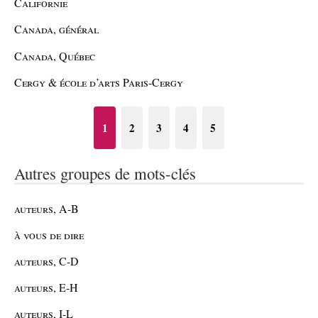
Californie
Canada, général
Canada, Québec
Cergy & école d’arts Paris-Cergy
1
2
3
4
5
Autres groupes de mots-clés
auteurs, A-B
à vous de dire
auteurs, C-D
auteurs, E-H
auteurs, I-L