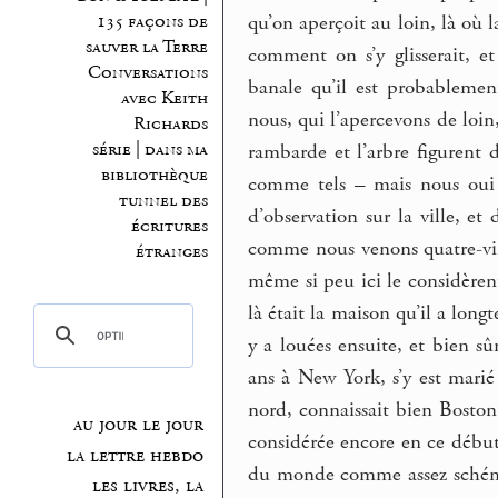
135 façons de
qu’on aperçoit au loin, là où l
sauver la Terre
comment on s’y glisserait, et 
Conversations
banale qu’il est probablemen
avec Keith
nous, qui l’apercevons de loin
Richards
série | dans ma
rambarde et l’arbre figurent 
bibliothèque
comme tels – mais nous oui 
tunnel des
d’observation sur la ville, e
écritures
comme nous venons quatre-ving
étranges
même si peu ici le considèrent
là était la maison qu’il a long
y a louées ensuite, et bien sû
ans à New York, s’y est marié 
nord, connaissait bien Boston 
au jour le jour
considérée encore en ce début
la lettre hebdo
du monde comme assez schéma
les livres, la