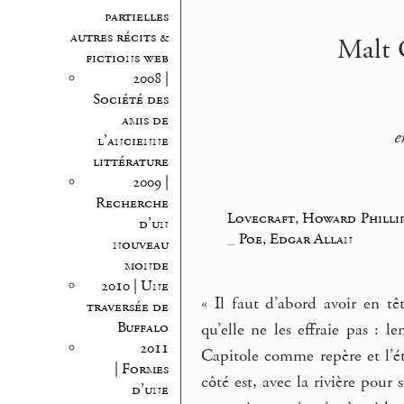
partielles
autres récits &
Malt O
fictions web
2008 |
Société des
amis de
e
l’ancienne
littérature
2009 |
Recherche
Lovecraft, Howard Philli
d’un
_
Poe, Edgar Allan
nouveau
monde
2010 | Une
« Il faut d’abord avoir en tê
traversée de
Buffalo
qu’elle ne les effraie pas : 
2011
Capitole comme repère et l’ét
| Formes
côté est, avec la rivière pour 
d’une