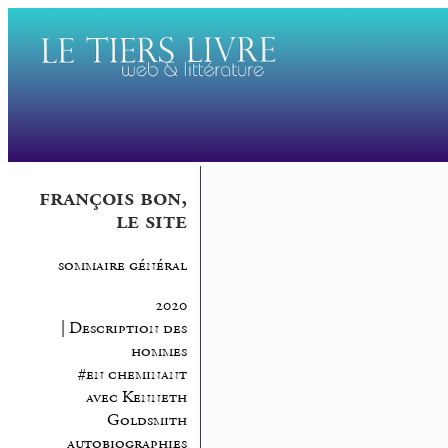
françois bon,
le site
sommaire général
2020
| Description des
hommes
#en cheminant
avec Kenneth
Goldsmith
autobiographies