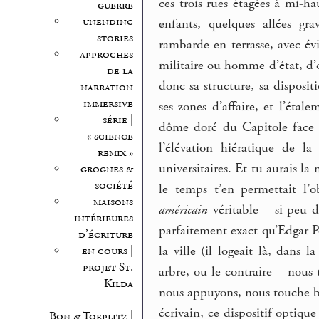
ces trois rues étagées à mi-h
guerre
unending
enfants, quelques allées gra
stories
rambarde en terrasse, avec é
approches
militaire ou homme d’état, d’o
de la
donc sa structure, sa dispositi
narration
immersive
ses zones d’affaire, et l’éta
série |
dôme doré du Capitole face à 
« science
l’élévation hiératique de la
remix »
universitaires. Et tu aurais la
grognes &
société
le temps t’en permettait l’o
maisons
américain
véritable – si peu de
intérieures
parfaitement exact qu’Edgar P
d’écriture
la ville (il logeait là, dans 
en cours |
projet St.
arbre, ou le contraire – nou
Kilda
nous appuyons, nous touche be
écrivain, ce dispositif optiqu
Bon & Toeplitz |