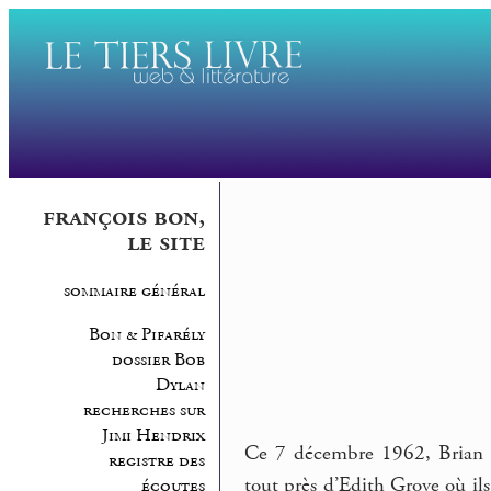
françois bon,
le site
sommaire général
Bon & Pifarély
dossier Bob
Dylan
recherches sur
Jimi Hendrix
Ce 7 décembre 1962, Brian a
registre des
tout près d’Edith Grove où il
écoutes