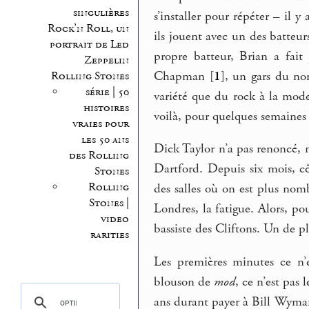
singulières
s’installer pour répéter – il 
Rock’n Roll, un
ils jouent avec un des batteurs
portrait de Led
propre batteur, Brian a fai
Zeppelin
Chapman
[
1
]
, un gars du no
Rolling Stones
série | 50
variété que du rock à la mod
histoires
voilà, pour quelques semaines il
vraies pour
les 50 ans
Dick Taylor n’a pas renoncé, 
des Rolling
Dartford. Depuis six mois, cô
Stones
Rolling
des salles où on est plus nom
Stones |
Londres, la fatigue. Alors, p
video
bassiste des Cliftons. Un de plu
rarities
Les premières minutes ce n’
blouson de
mod
, ce n’est pas
ans durant payer à Bill Wyman