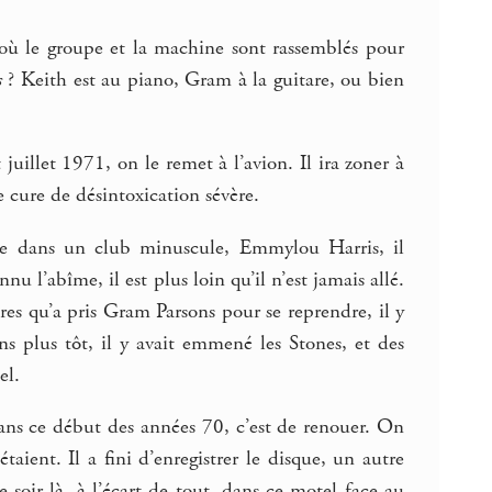
 où le groupe et la machine sont rassemblés pour
s
? Keith est au piano, Gram à la guitare, ou bien
uillet 1971, on le remet à l’avion. Il ira zoner à
 cure de désintoxication sévère.
ée dans un club minuscule, Emmylou Harris, il
nnu l’abîme, il est plus loin qu’il n’est jamais allé.
es qu’a pris Gram Parsons pour se reprendre, il y
ans plus tôt, il y avait emmené les Stones, et des
el.
dans ce début des années 70, c’est de renouer. On
taient. Il a fini d’enregistrer le disque, un autre
 soir-là, à l’écart de tout, dans ce motel face au