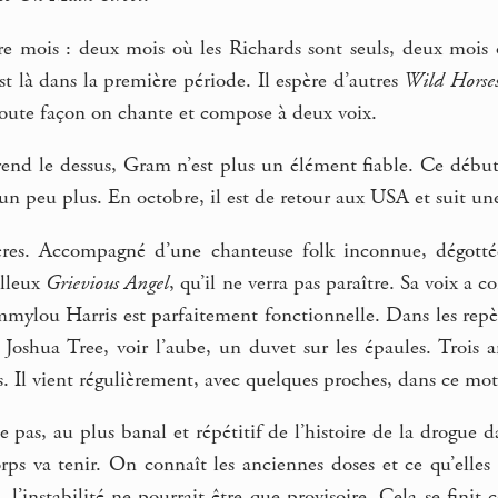
tre mois : deux mois où les Richards sont seuls, deux mois
st là dans la première période. Il espère d’autres
Wild Horse
toute façon on chante et compose à deux voix.
nd le dessus, Gram n’est plus un élément fiable. Ce début j
un peu plus. En octobre, il est de retour aux USA et suit une
pères. Accompagné d’une chanteuse folk inconnue, dégott
illeux
Grievious Angel
, qu’il ne verra pas paraître. Sa voix a co
mylou Harris est parfaitement fonctionnelle. Dans les repèr
à Joshua Tree, voir l’aube, un duvet sur les épaules. Trois 
s. Il vient régulièrement, avec quelques proches, dans ce mot
pas, au plus banal et répétitif de l’histoire de la drogue 
rps va tenir. On connaît les anciennes doses et ce qu’elles é
instabilité ne pourrait être que provisoire. Cela se finit ce