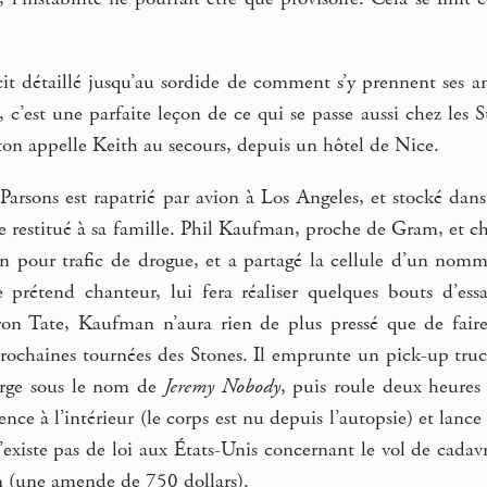
t détaillé jusqu’au sordide de comment s’y prennent ses ami
, c’est une parfaite leçon de ce qui se passe aussi chez les 
ton appelle Keith au secours, depuis un hôtel de Nice.
arsons est rapatrié par avion à Los Angeles, et stocké dans
e restitué à sa famille. Phil Kaufman, proche de Gram, et cha
on pour trafic de drogue, et a partagé la cellule d’un nomm
rétend chanteur, lui fera réaliser quelques bouts d’ess
aron Tate, Kaufman n’aura rien de plus pressé que de faire
prochaines tournées des Stones. Il emprunte un pick-up truck
arge sous le nom de
Jeremy Nobody
, puis roule deux heures 
sence à l’intérieur (le corps est nu depuis l’autopsie) et l
n’existe pas de loi aux États-Unis concernant le vol de cadavr
on (une amende de 750 dollars).