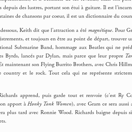
s depuis des lustres, portant son étui à guitare. Il est l’inca
ntaines de chansons par coeur, il est un dictionnaire du cou
-dessous, Keith dit que l’attraction a été
magnétique
. Pour Gr
istrements, et toujours en être au point de départ, trouver un
ational Submarine Band, hommage aux Beatles qui ne prédi
 les Byrds, lancés par Dylan, mais parce que leur propre
Ta
 Et maintenant son Flying Burrito Brothers, avec Chris Hillm
e country et le rock. Tout cela qui ne représente stricte
ichards apprend, puis garde tout et renvoie (c’est Ry C
son apport à
Honky Tonk Women
), avec Gram ce sera aussi
vera plus tard avec Ronnie Wood. Richards baigne depuis s
ets.