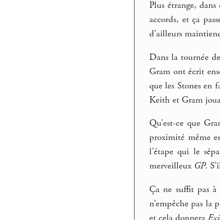
Plus étrange, dans 
accords, et ça pas
d’ailleurs maintien
Dans la tournée de
Gram ont écrit en
que les Stones en f
Keith et Gram joua
Qu’est-ce que Gram
proximité même est s
l’étape qui le sép
merveilleux
GP
. S’
Ça ne suffit pas à
n’empêche pas la pr
et cela donnera
Exi