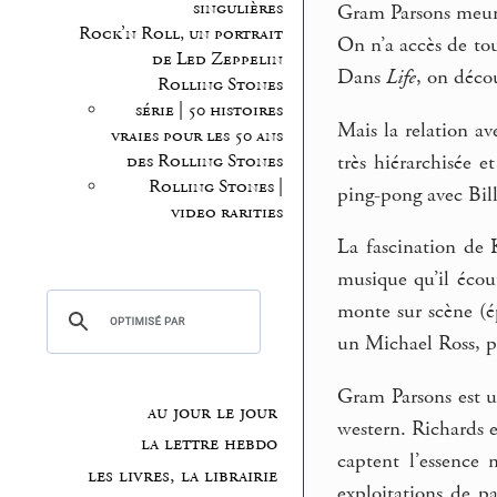
singulières
Gram Parsons meurt
Rock’n Roll, un portrait
On n’a accès de tou
de Led Zeppelin
Dans
Life
, on déco
Rolling Stones
série | 50 histoires
Mais la relation a
vraies pour les 50 ans
très hiérarchisée 
des Rolling Stones
Rolling Stones |
ping-pong avec Bill
video rarities
La fascination de 
musique qu’il écout
monte sur scène (é
un Michael Ross, 
Gram Parsons est u
au jour le jour
western. Richards e
la lettre hebdo
captent l’essence 
les livres, la librairie
exploitations de pa