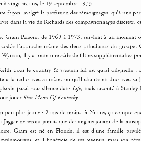
 à vingt-six ans, le 19 septembre 1973.
te façon, malgré la profusion des témoignages, qu’à une parti
uvre dans la vie de Richards des compagnonnages discrets, qu
vec Gram Parsons, de 1969 à 1973, survient à un moment où
et codée l’approche même des deux principaux du groupe. O
 Wyman, il y a toute une série de filtres supplémentaires p
Keith pour le country & western lui est quasi originelle : 
e à la radio avec sa mère, ou qu’il chante en duo avec sa j
pisode passé sous silence dans
Life
, mais raconté à Stanley
pour jouer
Blue Moon Of Kentucky
.
n peu plus jeune : 2 ans de moins, à 26 ans, ça compte en
t Jagger ne seront jamais que des anglais jouant de la musiqu
noire. Gram est né en Floride, il est d’une famille privil
mplemousses, et il bénéficie de ses revenus, mais son père s’