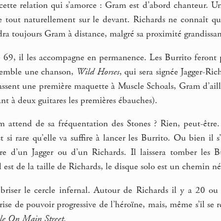
cette relation qui s’amorce : Gram est d’abord chanteur. Un
se tout naturellement sur le devant. Richards ne connaît q
dra toujours Gram à distance, malgré sa proximité grandissan
 69, il les accompagne en permanence. Les Burrito feront 
semble une chanson,
Wild Horses
, qui sera signée Jagger-Ri
assent une première maquette à Muscle Schoals, Gram d’aille
nt à deux guitares les premières ébauches).
 attend de sa fréquentation des Stones ? Rien, peut-être. D
i rare qu’elle va suffire à lancer les Burrito. Ou bien il s’il
are d’un Jagger ou d’un Richards. Il laissera tomber les 
il est de la taille de Richards, le disque solo est un chemin né
 briser le cercle infernal. Autour de Richards il y a 20 
ise de pouvoir progressive de l’héroïne, mais, même s’il se r
le On Main Street
.