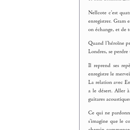
Nellcote c’est qua
enregistrer. Gram e
on échange, et de 
Quand l’héroïne pre
Londres, se perdre 
Il reprend ses re
enregistre le merve
La relation avec Em
a le désert. Aller 
guitares acoustique
Ce qui ne pardonne 
s’imagine que le co
chemin commence, l’