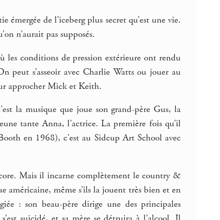
e émergée de l’iceberg plus secret qu’est une vie.
’on n’aurait pas supposés.
 les conditions de pression extérieure ont rendu
n peut s’asseoir avec Charlie Watts ou jouer au
our approcher Mick et Keith.
c’est la musique que joue son grand-père Gus, la
eune tante Anna, l’actrice. La première fois qu’il
 Booth en 1968), c’est au Sidcup Art School avec
core. Mais il incarne complètement le country &
e américaine, même s’ils la jouent très bien et en
égiée : son beau-père dirige une des principales
est suicidé, et sa mère se détruira à l’alcool. Il