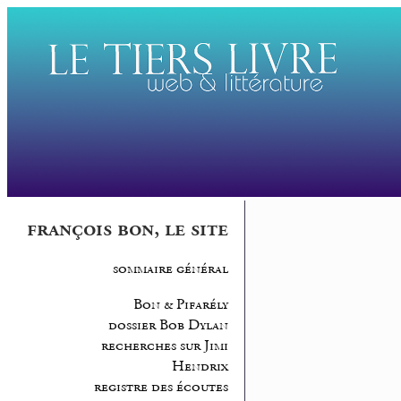
françois bon, le site
sommaire général
Bon & Pifarély
dossier Bob Dylan
recherches sur Jimi
Hendrix
registre des écoutes