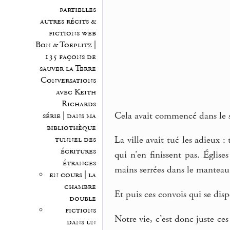
partielles
autres récits &
fictions web
Bon & Toeplitz |
135 façons de
sauver la Terre
Conversations
avec Keith
Richards
Cela avait commencé dans le su
série | dans ma
bibliothèque
tunnel des
La ville avait tué les adieux 
écritures
qui n’en finissent pas. Église
étranges
mains serrées dans le manteau
en cours | la
chambre
Et puis ces convois qui se dis
double
fictions
Notre vie, c’est donc juste ces
dans un