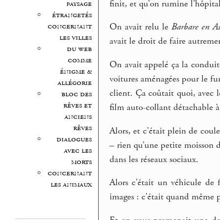
finit, et qu’on rumine l’hôpit
paysage
étrangetés
concernant
On avait relu le
Barbare en As
les villes
avait le droit de faire autreme
du web
comme
On avait appelé ça la conduite
énigme &
voitures aménagées pour le fun
allégorie
client. Ça coûtait quoi, avec
bloc des
rêves et
film auto-collant détachable à 
anciens
rêves
Alors, et c’était plein de coul
dialogues
– rien qu’une petite moisson d
avec les
dans les réseaux sociaux.
morts
concernant
Alors c’était un véhicule de 
les animaux
images : c’était quand même p