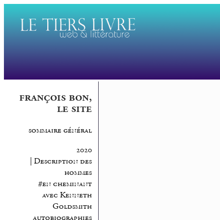
françois bon,
le site
sommaire général
2020
| Description des
hommes
#en cheminant
avec Kenneth
Goldsmith
autobiographies