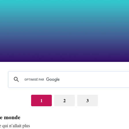
1
2
3
 le monde
qui n’allait plus