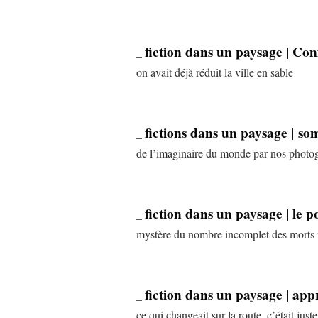
fiction dans un paysage | Co
_
on avait déjà réduit la ville en sable
fictions dans un paysage | s
_
de l’imaginaire du monde par nos photogr
fiction dans un paysage | le 
_
mystère du nombre incomplet des morts r
fiction dans un paysage | app
_
ce qui changeait sur la route, c’était just