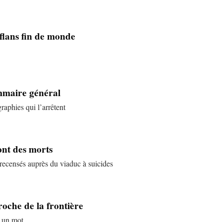
nflans fin de monde
ommaire général
aphies qui l’arrêtent
pont des morts
ecensés auprès du viaduc à suicides
roche de la frontière
e un mot