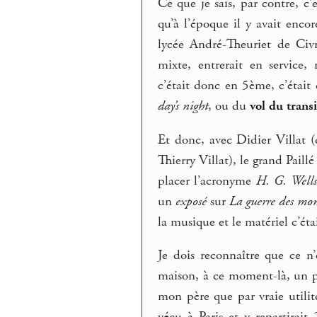
Ce que je sais, par contre, c
qu’à l’époque il y avait encor
lycée André-Theuriet de Civ
mixte, entrerait en service
c’était donc en 5ème, c’était
day’s night
, ou du
vol du transi
Et donc, avec Didier Villat (d
Thierry Villat), le grand Pail
placer l’acronyme
H. G. Wells
un
exposé
sur
La guerre des mo
la musique et le matériel c’éta
Je dois reconnaître que ce n’
maison, à ce moment-là, un p
mon père que par vraie utilité