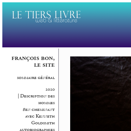
françois bon,
le site
sommaire général
2020
| Description des
hommes
#en cheminant
avec Kenneth
Goldsmith
autobiographies