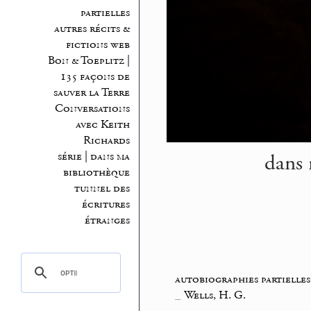
partielles
autres récits &
fictions web
Bon & Toeplitz |
135 façons de
sauver la Terre
Conversations
avec Keith
Richards
dans 
série | dans ma
bibliothèque
tunnel des
écritures
étranges
autobiographies partielles
_
Wells, H. G.