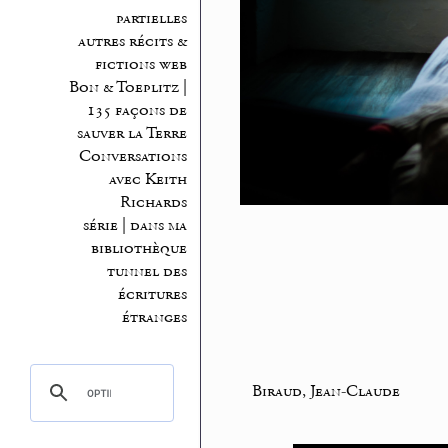
partielles
autres récits &
fictions web
Bon & Toeplitz |
135 façons de
sauver la Terre
Conversations
avec Keith
Richards
série | dans ma
bibliothèque
tunnel des
écritures
étranges
Biraud, Jean-Claude