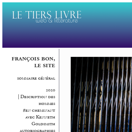
françois bon,
le site
sommaire général
2020
| Description des
hommes
#en cheminant
avec Kenneth
Goldsmith
autobiographies