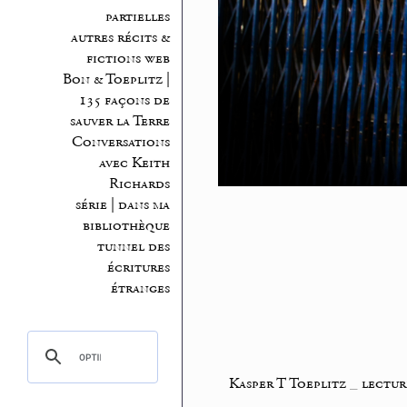
partielles
autres récits &
fictions web
Bon & Toeplitz |
135 façons de
sauver la Terre
Conversations
avec Keith
Richards
série | dans ma
bibliothèque
tunnel des
écritures
étranges
Kasper T Toeplitz
_
lectur