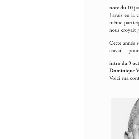
note du 10 ja
J’avais eu la
même partic
nous croyait g
Cette année s
travail – pou
intro du 9 oc
Dominique V
Voici ma cont