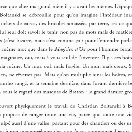
 parce que chez ma grand-mère il y a avait les mêmes. L’époque
oltanski se débrouille pour qu’on imagine l’intérieur inacc
tickets de caisse, des bricoles ramassées par terre, est-ce qu
i seul doit savoir le tenir, non pas de mots mais de matières
s (c’est bizarre, mais c’est comme ça : pour l’entendre parler
le même mot que dans le
Magicien d’Oz
pour l’homme ferraill
imaginaire, oui, mais à vous seul de l’inventer. Il y a ces boî
ela même. Un mur, oui, mais fragile. Un mur, mais creux. Si 
en, ne rêveriez pas. Mais qu’on multiplie ainsi les boîtes, et
auriez rangé, et la semaine dernière, dans l’avant-dernière bo
le, sous le regard des masques de Breton : le grand damier gé
uvert physiquement le travail de Christian Boltanski à 
s propose de ranger toute une vie, parce que toute une vie
uipé aussi d’une valise, partant pour des chantiers ou des usin
ues à moi incompréhensibles, que j’avais commencé d’écrire, et