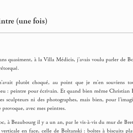
ntre (une fois)
t ans quasiment, à la Villa Médicis, j’avais voulu parler de 
 rétorqué.
’avait plutôt choqué, au point que je m’en souviens touj
u : peintre pour écrivain. Et quand bien même Christian Bol
s sculpteurs ni des photographes, mais bien, pour l’imagin
e provoque, avec mes peintres.
oc, à Beaubourg il y a un an, par le vis-à-vis du mur de Breto
re verticale en face, celle de Boltanski : boîtes à biscuits pl