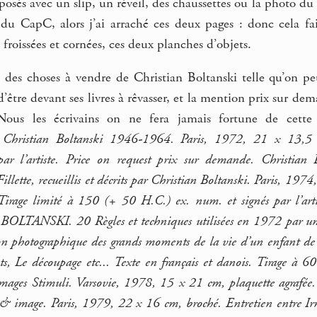
aposés avec un slip, un réveil, des chaussettes ou la photo du
 du CapC, alors j’ai arraché ces deux pages : donc cela f
roissées et cornées, ces deux planches d’objets.
e des choses à vendre de Christian Boltanski telle qu’on pe
’être devant ses livres à rêvasser, et la mention prix sur dem
Nous les écrivains on ne fera jamais fortune de cette
e Christian Boltanski 1946-1964. Paris, 1972, 21 x 13,5 
 par l’artiste. Price on request prix sur demande. Christ
ette, recueillis et décrits par Christian Boltanski. Paris, 1974
 Tirage limité à 150 (+ 50 H.C.) ex. num. et signés par l’art
 BOLTANSKI. 20 Règles et techniques utilisées en 1972 par u
ion photographique des grands moments de la vie d’un enfant de
ets, Le découpage etc... Texte en français et danois. Tirage 
ges Stimuli. Varsovie, 1978, 15 x 21 cm, plaquette agrafé
te & image. Paris, 1979, 22 x 16 cm, broché. Entretien entre Ir