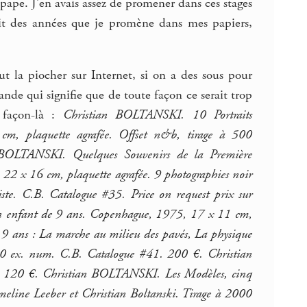
 pape. J’en avais assez de promener dans ces stages
ait des années que je promène dans mes papiers,
ut la piocher sur Internet, si on a des sous pour
ande qui signifie que de toute façon ce serait trop
 façon-là :
Christian BOLTANSKI. 10 Portraits
cm, plaquette agrafée. Offset n&b, tirage à 500
ian BOLTANSKI. Quelques Souvenirs de la Première
, 22 x 16 cm, plaquette agrafée. 9 photographies noir
iste. C.B. Catalogue #35. Price on request prix sur
n enfant de 9 ans. Copenhague, 1975, 17 x 11 cm,
 9 ans : La marche au milieu des pavés, La physique
à 600 ex. num. C.B. Catalogue #41. 200 €. Christian
e. 120 €. Christian BOLTANSKI. Les Modèles, cinq
meline Leeber et Christian Boltanski. Tirage à 2000