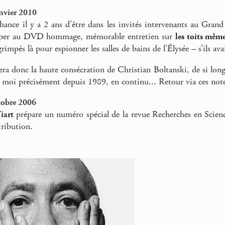
nvier 2010
 chance il y a 2 ans d’être dans les invités intervenants au Gran
iper au DVD hommage, mémorable entretien sur
les toits même
rimpés là pour espionner les salles de bains de l’Élysée – s’ils ava
era donc la haute consécration de Christian Boltanski, de si long
r moi précisément depuis 1989, en continu... Retour via ces note
tobre 2006
iart
prépare un numéro spécial de la revue Recherches en Scie
ribution.