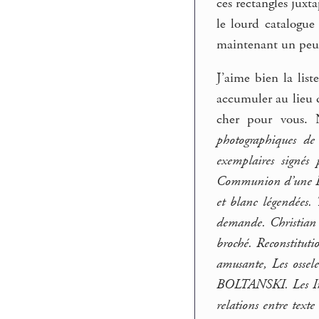
ces rectangles juxt
le lourd catalogue
maintenant un peu f
J’aime bien la list
accumuler au lieu d
cher pour vous. 
photographiques d
exemplaires signés
Communion d’une Fill
et blanc légendées.
demande. Christian
broché. Reconstitut
amusante, Les ossel
BOLTANSKI. Les Ima
relations entre tex