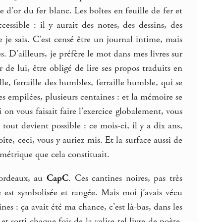
 d’or du fer blanc. Les boîtes en feuille de fer et
essible : il y aurait des notes, des dessins, des
e je sais. C’est censé être un journal intime, mais
. D’ailleurs, je préfère le mot dans mes livres sur
 de lui, être obligé de lire ses propos traduits en
e, ferraille des humbles, ferraille humble, qui se
tes empilées, plusieurs centaines : et la mémoire se
on vous faisait faire l’exercice globalement, vous
 tout devient possible : ce mois-ci, il y a dix ans,
îte, ceci, vous y auriez mis. Et la surface aussi de
ométrique que cela constituait.
Bordeaux, au
CapC
. Ces cantines noires, pas très
 est symbolisée et rangée. Mais moi j’avais vécu
es : ça avait été ma chance, c’est là-bas, dans les
 sorti chaque fois de la valise tel livre de poète.