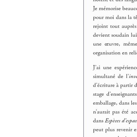
Je mémorise beaucou
pour moi dans la tê
rejoint tout auprè
devient soudain lui
une œuvre, même, 
organisation en rel
J’ai une expérienc
simultané de l’
inv
d’écriture à partir
stage d’enseignant
emballage, dans les
n’aurait pas été a
dans
Espèces d’espac
peut plus revenir en