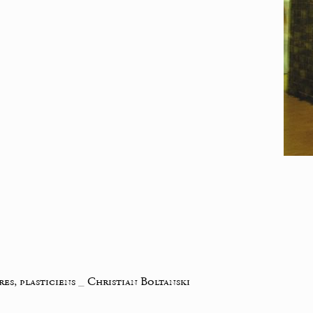
res, plasticiens
_
Christian Boltanski