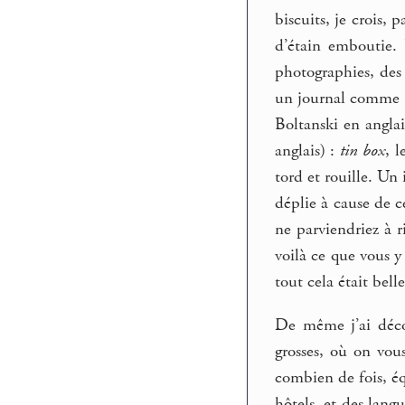
biscuits, je crois,
d’étain emboutie. B
photographies, des 
un journal comme lu
Boltanski en anglai
anglais) :
tin box
, 
tord et rouille. Un 
déplie à cause de c
ne parviendriez à ri
voilà ce que vous y 
tout cela était bel
De même j’ai déco
grosses, où on vou
combien de fois, éq
hôtels, et des lang