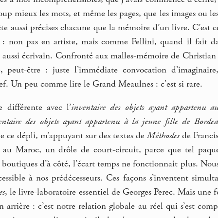
p mieux les mots, et même les pages, que les images ou les v
te aussi précises chacune que la mémoire d’un livre. C’est ce
s : non pas en artiste, mais comme Fellini, quand il fait d
 aussi écrivain. Confronté aux malles-mémoire de Christian Bo
peut-être : juste l’immédiate convocation d’imaginaire, 
ief. Un peu comme lire le Grand Meaulnes : c’est si rare.
e différente avec l’
inventaire des objets ayant appartenu 
entaire des objets ayant appartenu à la jeune fille de Borde
 de ce dépli, m’appuyant sur des textes de
Méthodes
de Francis
s au Maroc, un drôle de court-circuit, parce que tel paqu
 boutiques d’à côté, l’écart temps ne fonctionnait plus. No
ccessible à nos prédécesseurs. Ces façons s’inventent sim
es
, le livre-laboratoire essentiel de Georges Perec. Mais une 
 arrière : c’est notre relation globale au réel qui s’est comp