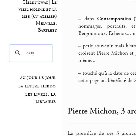
Hemingway | Le
vieil homme et la
mer (un atelier)
–
dans
Contemporains (T
Melville,
hommages, portraits, ét
Bartleby
Bergounioux, Echenoz... me
–
petit souvenir mais histo
croisent Pierre Michon et
même...
–
touché qu’à la date de ce
au jour le jour
cette page ait bénéficié de 
la lettre hebdo
les livres, la
librairie
Pierre Michon, 3 arc
La première de ces 3 archéol