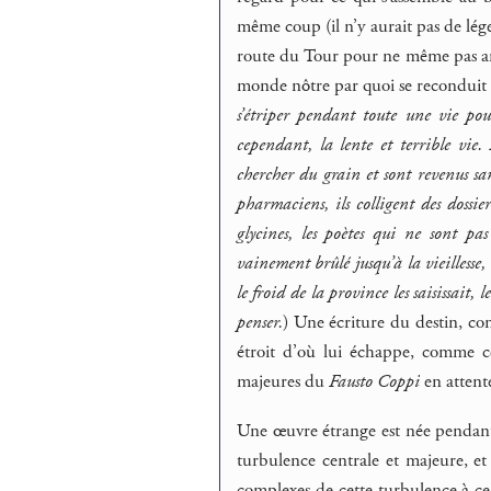
même coup (il n’y aurait pas de lég
route du Tour pour ne même pas arriv
monde nôtre par quoi se reconduit l
s’étriper pendant toute une vie pou
cependant, la lente et terrible vie. 
chercher du grain et sont revenus sans
pharmaciens, ils colligent des dossiers
glycines, les poètes qui ne sont pa
vainement brûlé jusqu’à la vieillesse,
le froid de la province les saisissait,
penser.
) Une écriture du destin, co
étroit d’où lui échappe, comme c
majeures du
Fausto Coppi
en attente
Une œuvre étrange est née pendant q
turbulence centrale et majeure, et 
complexes de cette turbulence à ce 