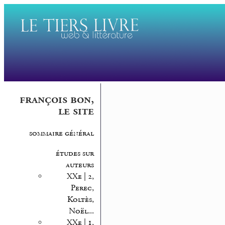
françois bon,
le site
sommaire général
études sur
auteurs
XXe | 2,
Perec,
Koltès,
Noël...
XXe | 1,