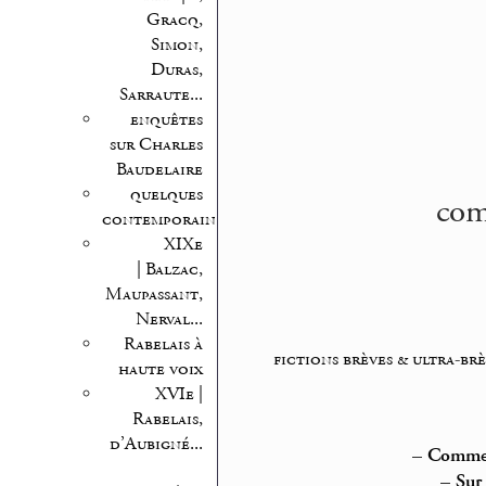
Gracq,
Simon,
Duras,
Sarraute...
enquêtes
sur Charles
Baudelaire
quelques
com
contemporains
XIXe
| Balzac,
Maupassant,
Nerval...
Rabelais à
fictions brèves & ultra-brè
haute voix
XVIe |
Rabelais,
d’Aubigné...
–
Commen
–
Sur