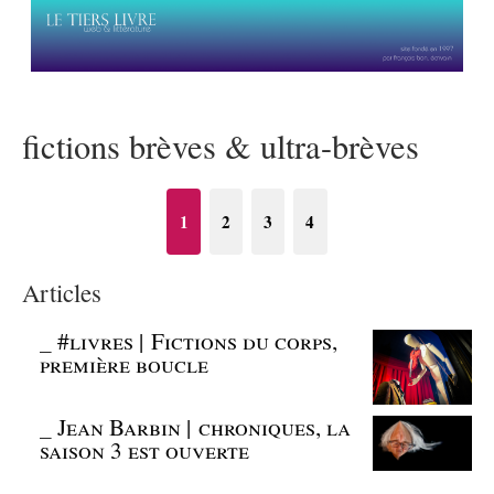
fictions brèves & ultra-brèves
1
2
3
4
Articles
_
#livres | Fictions du corps,
première boucle
_
Jean Barbin | chroniques, la
saison 3 est ouverte