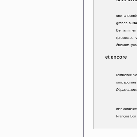
une randonnée
grande surf
Benjamin en
(prouesses, v
étudiants lyon
et encore
l'ambiance n'
sont abonné
Déplacement
bien cordialem
François Bon