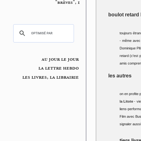
"brèves", 1
boulot retard
toujours étra
- même avec l
Dominique Pifa
retard (c'est 
au jour le jour
amis comprenn
la lettre hebdo
les autres
les livres, la librairie
on en profite 
la Litote
- vie
liens-perform
Film avec Bust
signaler aussi
tiers livr