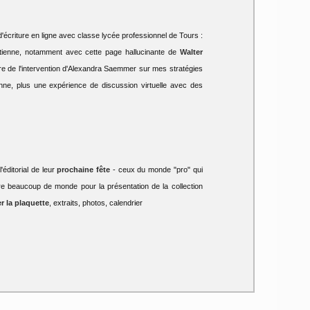
d'écriture en ligne avec classe lycée professionnel de Tours :
-Etienne, notamment avec cette page hallucinante de
Walter
aire de l'intervention d'Alexandra Saemmer sur mes stratégies
nne, plus une expérience de discussion virtuelle avec des
'éditorial de leur
prochaine fête
- ceux du monde "pro" qui
e beaucoup de monde pour la présentation de la collection
r la plaquette
, extraits, photos, calendrier