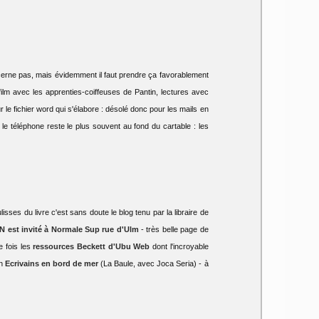
cerne pas, mais évidemment il faut prendre ça favorablement
lm avec les apprenties-coiffeuses de Pantin, lectures avec
r le fichier word qui s'élabore : désolé donc pour les mails en
 le téléphone reste le plus souvent au fond du cartable : les
isses du livre c'est sans doute le blog tenu par la libraire de
N est invité à Normale Sup rue d'Ulm
- très belle page de
 fois les
ressources Beckett d'Ubu Web
dont l'incroyable
in
Ecrivains en bord de mer
(La Baule, avec Joca Seria) - à