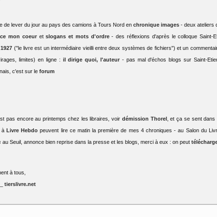
 de lever du jour au pays des camions à Tours Nord en
chronique images
- deux ateliers 
ace mon coeur
et
slogans et mots d'ordre
- des réflexions d'après le colloque Saint
 1927
("le livre est un intermédiaire vieilli entre deux systèmes de fichiers") et un comment
irages, limites) en ligne :
il dirige quoi, l'auteur
- pas mal d'échos blogs sur Saint-Etie
nais, c'est sur le
forum
est pas encore au printemps chez les libraires, voir
démission Thorel
, et ça se sent dans l
s à
Livre Hebdo
peuvent lire ce matin la première de mes 4 chroniques - au Salon du Livr
s
au Seuil, annonce bien reprise dans la presse et les blogs, merci à eux : on peut
télécharge
ent à tous,
 _
tierslivre.net