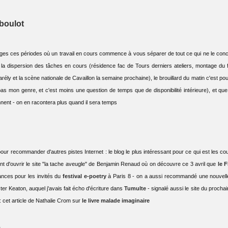
 boulot
nges ces périodes où un travail en cours commence à vous séparer de tout ce qui ne le con
a dispersion des tâches en cours (résidence fac de Tours derniers ateliers, montage du fi
rély et la scène nationale de Cavaillon la semaine prochaine), le brouillard du matin c'est pou
pas mon genre, et c'est moins une question de temps que de disponibilité intérieure), et que
ent - on en racontera plus quand il sera temps
pour recommander d'autres pistes Internet : le blog le plus intéressant pour ce qui est les coul
nt d'ouvrir le site "la tache aveugle" de Benjamin Renaud où on découvre ce 3 avril que
le F
ances pour les invités du
festival e-poetry
à Paris 8 - on a aussi recommandé une nouvelle
er Keaton, auquel j'avais fait écho d'écriture dans
Tumulte
- signalé aussi le site du procha
: cet article de Nathalie Crom sur
le livre malade imaginaire
e