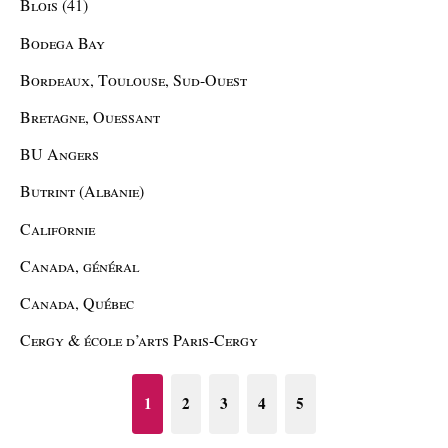
Blois (41)
Bodega Bay
Bordeaux, Toulouse, Sud-Ouest
Bretagne, Ouessant
BU Angers
Butrint (Albanie)
Californie
Canada, général
Canada, Québec
Cergy & école d’arts Paris-Cergy
1
2
3
4
5