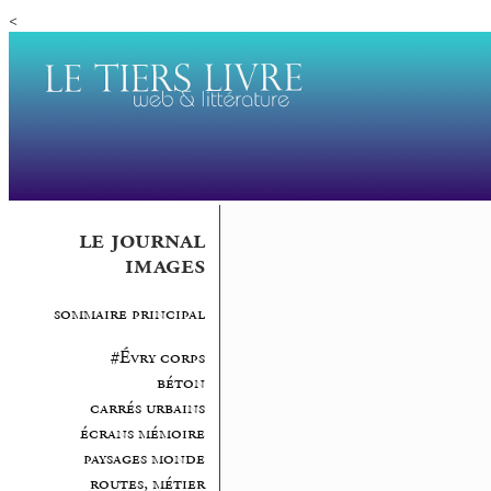
<
le journal
images
sommaire principal
#Évry corps
béton
carrés urbains
écrans mémoire
paysages monde
routes, métier