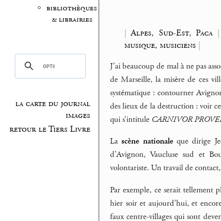
bibliothèques
& librairies
|
Alpes, Sud-Est, Paca
musique, musiciens
|
J’ai beaucoup de mal à ne pas ass
de Marseille, la misère de ces vil
systématique : contourner Avignon 
la carte du journal
des lieux de la destruction : voir 
images
qui s’intitule
CARNIVOR PROVE
retour le Tiers Livre
La
scène nationale
que dirige Je
d’Avignon, Vaucluse sud et Bou
volontariste. Un travail de contact,
Par exemple, ce serait tellement p
hier soir et aujourd’hui, et enco
faux centre-villages qui sont deve