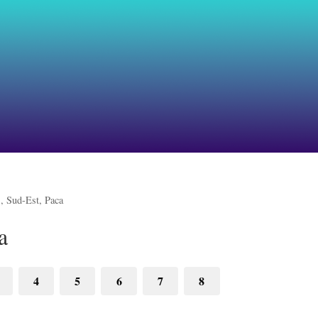
, Sud-Est, Paca
a
4
5
6
7
8