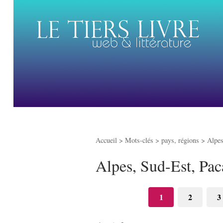
Accueil
> Mots-clés > pays, régions >
Alpes
Alpes, Sud-Est, Pac
1
2
3