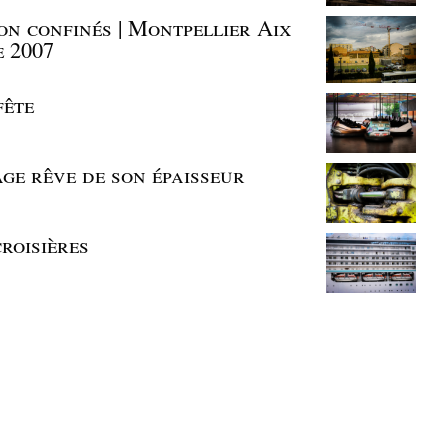
on confinés | Montpellier Aix
e 2007
fête
mage rêve de son épaisseur
croisières