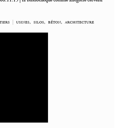
08.11.15 | la bibliothèque comme allégorie cerveau
tiers
|
usines, silos, béton, architecture