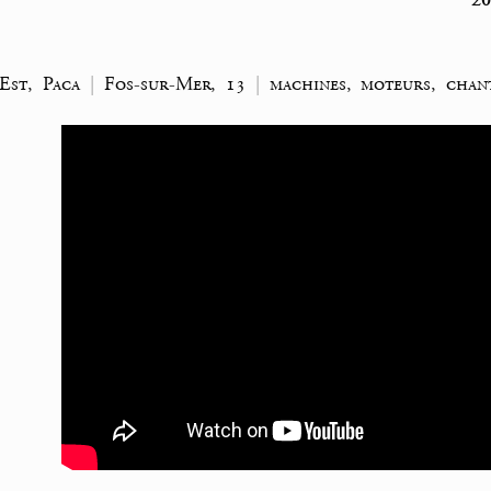
20
Est, Paca
|
Fos-sur-Mer, 13
|
machines, moteurs, chan
|