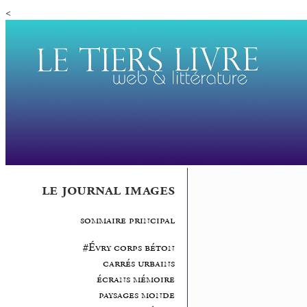
<
le journal images
sommaire principal
#Évry corps béton
carrés urbains
écrans mémoire
paysages monde