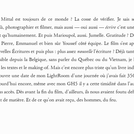
Mittal est toujours de ce monde ? La cosse de vérifier. Je sais 
 là, photographier et filmer, mais aussi — oui aussi —
écrire
c’est une
 qu’humainement. Et puis Marioupol, aussi. Jumelle. Gratitude ? Des
x Pierre, Emmanuel et bien sûr Youssef côté équipe. Le film s’est a
elles Écritures et puis plus : plus assez
nouvelle
l’écriture ? Déjà tan
sible depuis la Belgique, sans parler du Québec ou du Vietnam, je l
les textes et le making-of. Mais c’est encore plus triste qu’un livre ind
je rouvre une date de mon LightRoom d’une journée où j’avais fait 3
rd’hui encore, même avec mon GH5 il y a cette timidité dans l’autori
lus accès. Dès avant la fin du film, d’ailleurs, ils nous avaient foutu
t de matière. Et de ce qu’on avait reçu, des hommes, du feu.