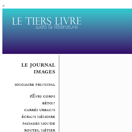
<
le journal
images
sommaire principal
#Évry corps
béton
carrés urbains
écrans mémoire
paysages monde
routes, métier