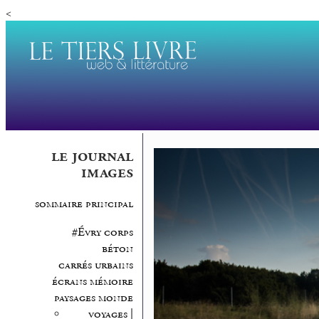
<
le journal
images
sommaire principal
#Évry corps
béton
carrés urbains
écrans mémoire
paysages monde
voyages |