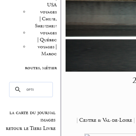
USA
voyages
| Chine,
Shenzhen
voyages
| Québec
voyages |
Maroc
routes, métier
2
la carte du journal
|
Centre & Val-de-Loire
images
retour le Tiers Livre