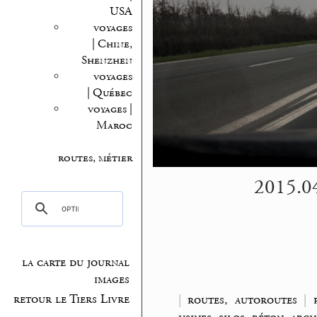
USA
voyages
| Chine,
Shenzhen
voyages
| Québec
voyages |
Maroc
routes, métier
2015.04
la carte du journal
images
retour le Tiers Livre
|
routes, autoroutes
|