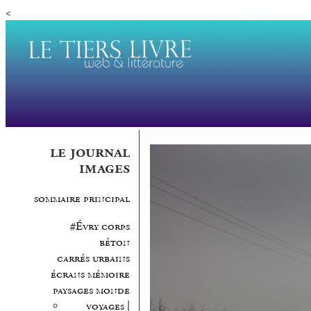
<
le journal
images
sommaire principal
#Évry corps
béton
carrés urbains
écrans mémoire
paysages monde
voyages |