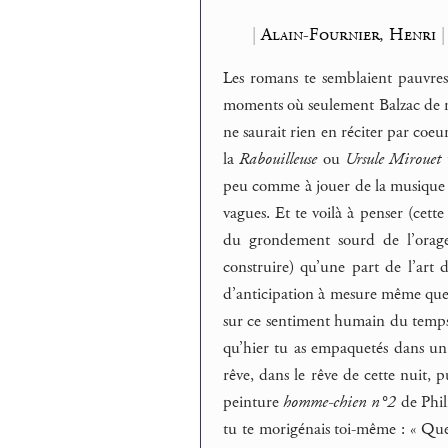
|
Alain-Fournier, Henri
Les romans te semblaient pauvres
moments où seulement Balzac de n
ne saurait rien en réciter par coe
la
Rabouilleuse
ou
Ursule Mirouet
peu comme à jouer de la musique a
vagues. Et te voilà à penser (cette 
du grondement sourd de l’orage 
construire) qu’une part de l’art d
d’anticipation à mesure même que t
sur ce sentiment humain du temps, 
qu’hier tu as empaquetés dans un
rêve, dans le rêve de cette nuit, p
peinture
homme-chien n°2
de Phili
tu te morigénais toi-même : « Que