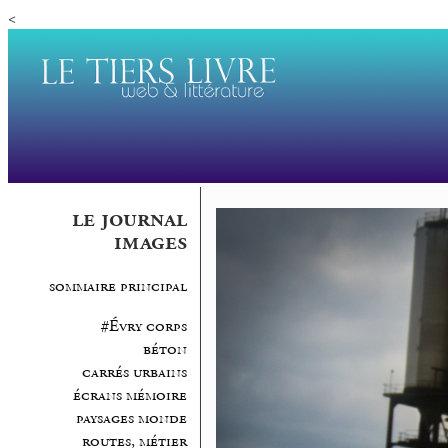
<
le journal
images
sommaire principal
#Évry corps
béton
carrés urbains
écrans mémoire
paysages monde
routes, métier