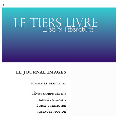
<
le journal images
sommaire principal
#Évry corps béton
carrés urbains
écrans mémoire
paysages monde