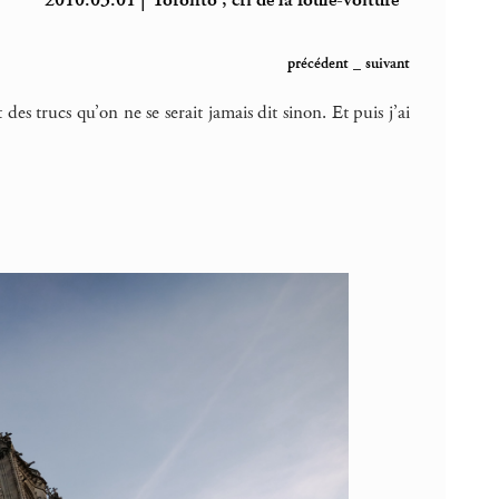
2010.03.01 | Toronto , cri de la foule-voiture
précédent
_
suivant
es trucs qu’on ne se serait jamais dit sinon. Et puis j’ai