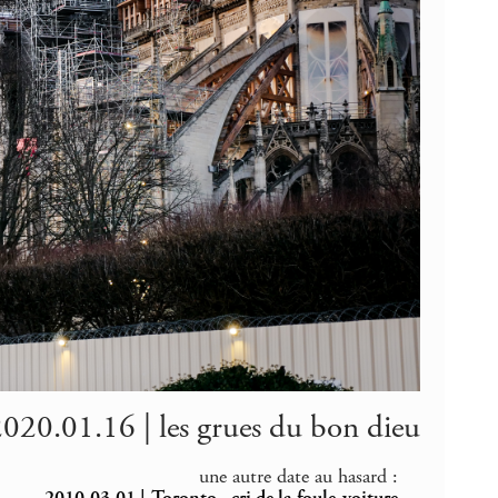
020.01.16 | les grues du bon dieu
une autre date au hasard :