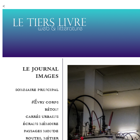
<
le journal
images
sommaire principal
#Évry corps
béton
carrés urbains
écrans mémoire
paysages monde
routes, métier