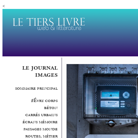
<
le journal
images
sommaire principal
#Évry corps
béton
carrés urbains
écrans mémoire
paysages monde
routes, métier