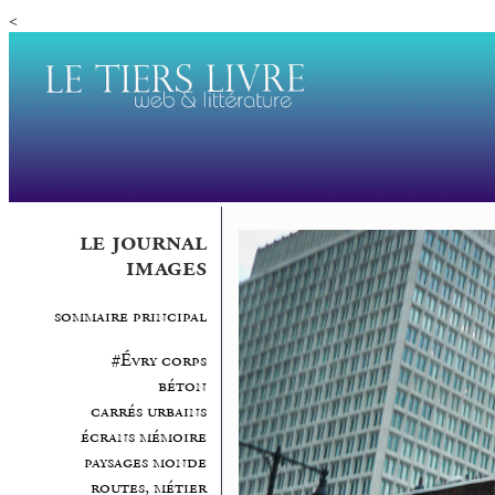
<
le journal
images
sommaire principal
#Évry corps
béton
carrés urbains
écrans mémoire
paysages monde
routes, métier