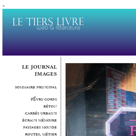
<
le journal
images
sommaire principal
#Évry corps
béton
carrés urbains
écrans mémoire
paysages monde
routes, métier