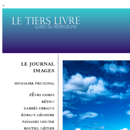
<
le journal
images
sommaire principal
#Évry corps
béton
carrés urbains
écrans mémoire
paysages monde
routes, métier