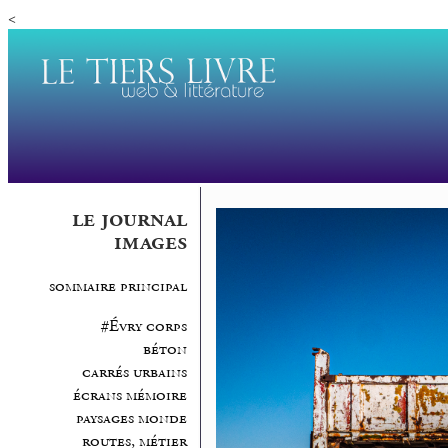
<
le journal
images
sommaire principal
#Évry corps
béton
carrés urbains
écrans mémoire
paysages monde
routes, métier