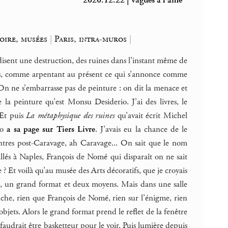
2020.12.22 | vagues à l’âme
oire, musées
|
Paris, intra-muros
|
disent une destruction, des ruines dans l’instant même de
tes, comme arpentant au présent ce qui s’annonce comme
n ne s’embarrasse pas de peinture : on dit la menace et
 la peinture qu’est Monsu Desiderio. J’ai des livres, le
 Et puis
La métaphysique des ruines
qu’avait écrit Michel
io
a sa page sur Tiers Livre
. J’avais eu la chance de le
ntres post-Caravage, ah Caravage... On sait que le nom
allés à Naples, François de Nomé qui disparaît on ne sait
 Et voilà qu’au musée des Arts décoratifs, que je croyais
 un grand format et deux moyens. Mais dans une salle
che, rien que François de Nomé, rien sur l’énigme, rien
bjets. Alors le grand format prend le reflet de la fenêtre
 faudrait être basketteur pour le voir. Puis lumière depuis