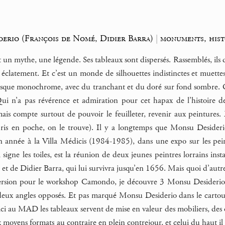
erio (François de Nomé, Didier Barra)
|
monuments, hist
un mythe, une légende. Ses tableaux sont dispersés. Rassemblés, ils 
 éclatement. Et c’est un monde de silhouettes indistinctes et muet
resque monochrome, avec du tranchant et du doré sur fond sombre. O
Qui n’a pas révérence et admiration pour cet hapax de l’histoire de
 mais compte surtout de pouvoir le feuilleter, revenir aux peintures.
ris en poche, on le trouve). Il y a longtemps que Monsu Desider
n année à la Villa Médicis (1984-1985), dans une expo sur les pei
igne les toiles, est la réunion de deux jeunes peintres lorrains inst
 de Didier Barra, qui lui survivra jusqu’en 1656. Mais quoi d’autre ?
ersion pour le workshop Camondo, je découvre 3 Monsu Desiderio,
 deux angles opposés. Et pas marqué Monsu Desiderio dans le cartou
ici au MAD les tableaux servent de mise en valeur des mobiliers, des o
ux moyens formats au contraire en plein contrejour, et celui du haut il