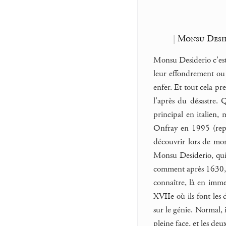
|
Monsu Desid
Monsu Desiderio c’est 
leur effondrement ou
enfer. Et tout cela p
l’après du désastre. 
principal en italien,
Onfray en 1995 (rep
découvrir lors de mo
Monsu Desiderio, qui s
comment après 1630, et
connaître, là en imm
XVIIe où ils font les
sur le génie. Normal, 
pleine face, et les de