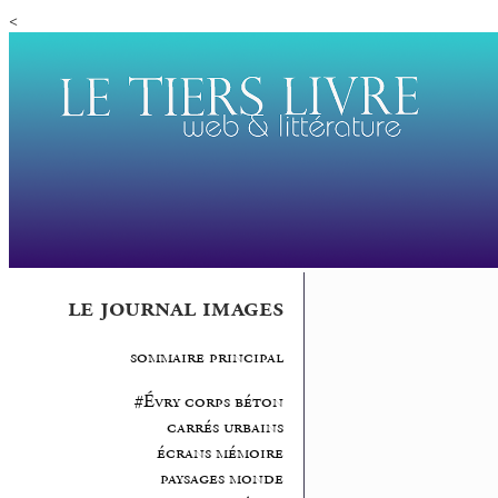
<
le journal images
sommaire principal
#Évry corps béton
carrés urbains
écrans mémoire
paysages monde