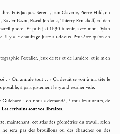
ire. Puis Jacques Séréna, Jean Claverie, Pierre Hild, ou
 Xavier Bazot, Pascal Jordana, Thierry Ermakoff, et bien
appareil-photo. Et puis j’ai 1h30 à tenir, avec mon Dylan
, il y a le chauffage juste au-dessus. Peut-être qu’on en
graphie l’escalier, jeux de fer et de lumière, et je m’en
ancé : « On annule tout… » Ça devait se voir à ma tête le
 possible, à part justement le grand escalier vide.
rry Guichard : on nous a demandé, à tous les auteurs, de
r
Les écrivains sont vos libraires
.
te, maintenant, cet atlas des géométries du travail, selon
 ce ne sera pas des brouillons ou des ébauches ou des