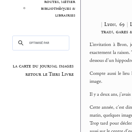
routes, métier
bibliothèques &
librairies
|
Lyon, 69
|
train, gares 
L’invitation à Bron, 
exactement la raison. 
dessous d’un hippodrom
la carte du journal images
Compte aussi le lieu 
retour le Tiers Livre
image.
Il y a deux ans, j’ava
Cette année, c’est di
matin, quelques image
Trop tard pour déclen
aussi sur le centre d’e