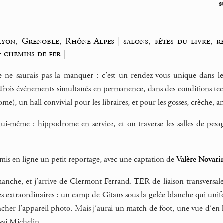
s
Lyon, Grenoble, Rhône-Alpes
|
salons, fêtes du livre, 
& chemins de fer
|
je ne saurais pas la manquer : c’est un rendez-vous unique dans le 
Trois événements simultanés en permanence, dans des conditions techn
e), un hall convivial pour les libraires, et pour les gosses, crèche, a
lui-même : hippodrome en service, et on traverse les salles de pesa
is mis en ligne un petit reportage, avec une captation de
Valère Novarin
manche, et j’arrive de Clermont-Ferrand. TER de liaison transvers
s extraordinaires : un camp de Gitans sous la gelée blanche qui unif
cher l’appareil photo. Mais j’aurai un match de foot, une vue d’en h
ssai Michelin.