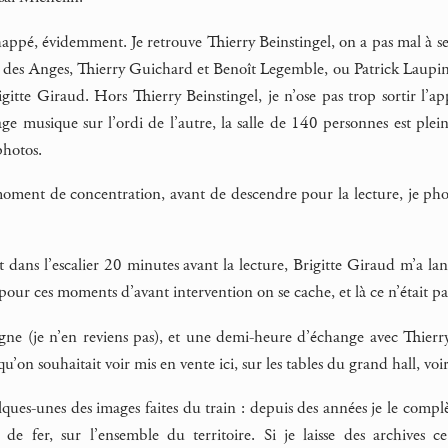
ppé, évidemment. Je retrouve Thierry Beinstingel, on a pas mal à se d
 des Anges, Thierry Guichard et Benoît Legemble, ou Patrick Laupin,
rigitte Giraud. Hors Thierry Beinstingel, je n’ose pas trop sortir l’
e musique sur l’ordi de l’autre, la salle de 140 personnes est pleine
photos.
oment de concentration, avant de descendre pour la lecture, je photo
t dans l’escalier 20 minutes avant la lecture, Brigitte Giraud m’a l
pour ces moments d’avant intervention on se cache, et là ce n’était pas
 signe (je n’en reviens pas), et une demi-heure d’échange avec Thie
qu’on souhaitait voir mis en vente ici, sur les tables du grand hall, voi
ques-unes des images faites du train : depuis des années je le complè
 de fer, sur l’ensemble du territoire. Si je laisse des archives