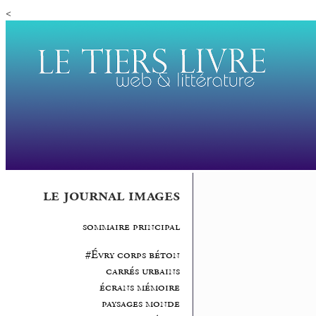
<
le journal images
sommaire principal
#Évry corps béton
carrés urbains
écrans mémoire
paysages monde