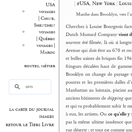
|
#USA, New York
|
Louis
USA
voyages
Marche dans Brooklyn, vers l’at
| Chine,
Shenzhen
Cherchez à Louise Bourgeois facto
voyages
Dutch Mustard Company
vient 
| Québec
souvent été filmée, là où si longt
voyages |
Avenue qui doit être au 670 et red
Maroc
et belles usines de briques fin 
routes, métier
fringues décalées haut de gamme, 
Brooklyn on change de paysage tou
poutres et les premières dalles d’
Manhattan au lointain, piscine au 
anciens bâtiments de
shipping
que 
et qui va probablement subir le mê
la carte du journal
à eux, les artistes. Ou
ce qu’elle y
images
pas la même ultime insolence que N
retour le Tiers Livre
rue déserte : et tout est comme un