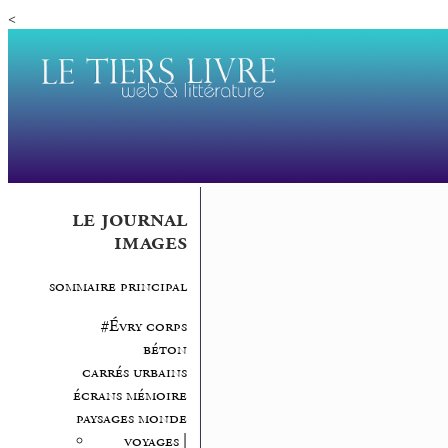
<
le journal
images
sommaire principal
#Évry corps
béton
carrés urbains
écrans mémoire
paysages monde
voyages |