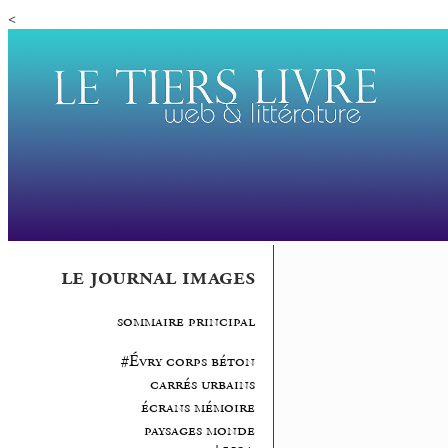
<
le journal images
sommaire principal
#Évry corps béton
carrés urbains
écrans mémoire
paysages monde