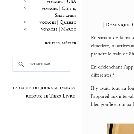
voyages | USA
voyages | Chine,
Shenzhen
voyages | Québec
|
Dominique 
voyages | Maroc
En sortant de la mai
routes, métier
cimetière, tu arrives 
prendre le train de 8
En déclenchant l’appar
différentes ?
la carte du journal images
Il y avait, tout au l
retour le Tiers Livre
l’appareil aux interva
bleu gonflé et qui parl