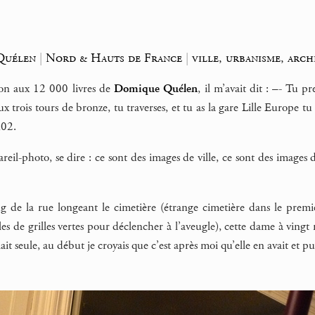
Quélen
|
Nord & Hauts de France
|
ville, urbanisme, arch
son aux 12 000 livres de
Domique Quélen
, il m’avait dit : –- Tu p
aux trois tours de bronze, tu traverses, et tu as la gare Lille Europe t
h02.
eil-photo, se dire : ce sont des images de ville, ce sont des images de
ong de la rue longeant le cimetière (étrange cimetière dans le pre
lles de grilles vertes pour déclencher à l’aveugle), cette dame à ving
ait seule, au début je croyais que c’est après moi qu’elle en avait et pu