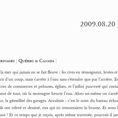
2009.08.20 |
 rivages
|
Québec & Canada
|
la mer qui jamais ne se fait fleuve : les rives en témoignent, levées e
écit d’un coup, mais s’arrête à l’eau sans s’étendre que par l’arrière. E
res de commerces et pelouses, églises, et l’infini pauvreté qui coexis
ement de tout, où la montagne heurte l’eau. Alors soi-même on s’arrêt
r, la gémellité des garages. Accalmie : c’est le nom du bateau éch
u’ils ont relevé et dessiné, eux qui ici remontaient la brume. Et nous
 quoi ? Et ce temps que je reçois, après même traversée, pourrait-il 