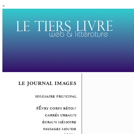
<
le journal images
sommaire principal
#Évry corps béton
carrés urbains
écrans mémoire
paysages monde