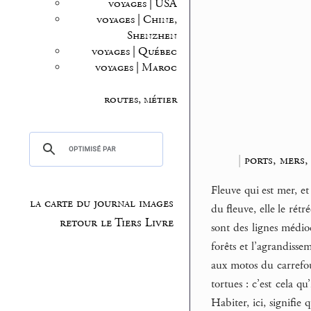
voyages | USA
voyages | Chine,
Shenzhen
voyages | Québec
voyages | Maroc
routes, métier
|
ports, mers,
Fleuve qui est mer, et 
la carte du journal images
du fleuve, elle le rétr
retour le Tiers Livre
sont des lignes médioc
forêts et l’agrandiss
aux motos du carrefou
tortues : c’est cela q
Habiter, ici, signifie